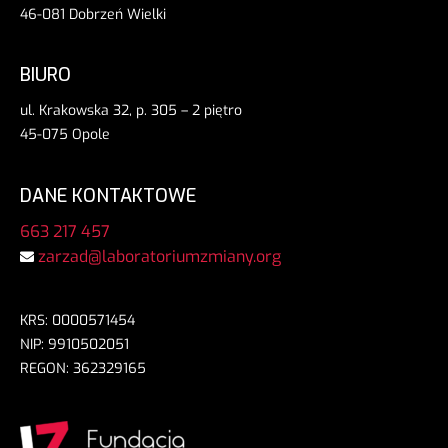
46-081 Dobrzeń Wielki
BIURO
ul. Krakowska 32, p. 305 – 2 piętro
45-075 Opole
DANE KONTAKTOWE
663 217 457
zarzad@laboratoriumzmiany.org
KRS: 0000571454
NIP: 9910502051
REGON: 362329165