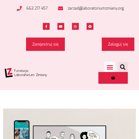
663 217 457
zarzad@laboratoriumzmiany.org
Zarejestruj się
Zaloguj się