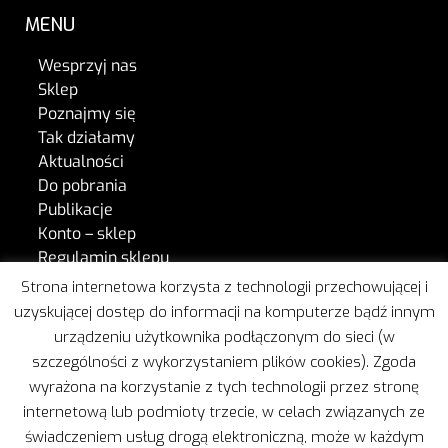
MENU
Wesprzyj nas
Sklep
Poznajmy się
Tak działamy
Aktualności
Do pobrania
Publikacje
Konto – sklep
Regulamin sklepu
Kontakt
Strona internetowa korzysta z technologii przechowującej i
uzyskującej dostęp do informacji na komputerze bądź innym
urządzeniu użytkownika podłączonym do sieci (w
W naszej pracy wspiera nas Freshmail.
szczególności z wykorzystaniem plików cookies). Zgoda
wyrażona na korzystanie z tych technologii przez stronę
internetową lub podmioty trzecie, w celach związanych ze
świadczeniem usług drogą elektroniczną, może w każdym