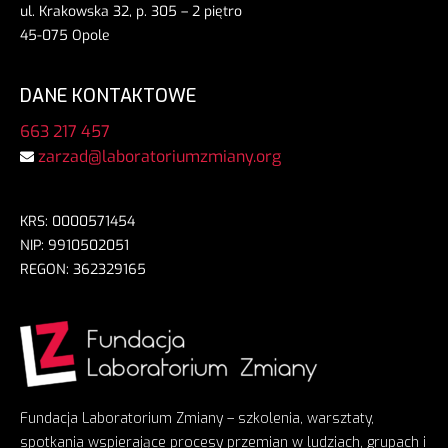
ul. Krakowska 32, p. 305 – 2 piętro
45-075 Opole
DANE KONTAKTOWE
663 217 457
zarzad@laboratoriumzmiany.org
KRS: 0000571454
NIP: 9910502051
REGON: 362329165
Fundacja Laboratorium Zmiany – szkolenia, warsztaty,
spotkania wspierające procesy przemian w ludziach, grupach i