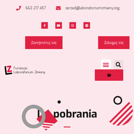
663 217 457
zarzad@laboratoriumzmiany.org
Zarejestruj się
Zaloguj się
Do pobrania