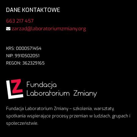
DANE KONTAKTOWE
663 217 457
zarzad@laboratoriumzmiany.org
KRS: 0000571454
NIP: 9910502051
REGON: 362329165
Fundacja Laboratorium Zmiany – szkolenia, warsztaty,
spotkania wspierające procesy przemian w ludziach, grupach i
społeczeństwie.