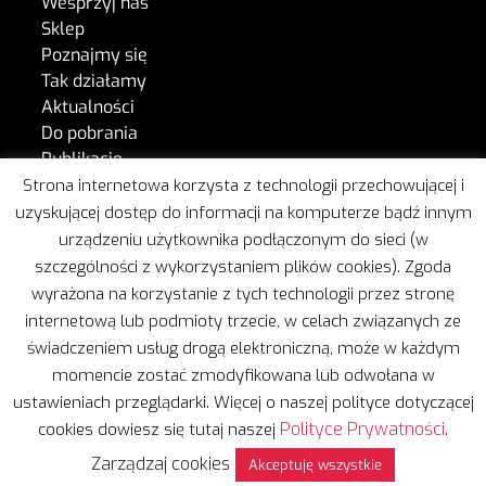
Wesprzyj nas
Sklep
Poznajmy się
Tak działamy
Aktualności
Do pobrania
Publikacje
Konto – sklep
Strona internetowa korzysta z technologii przechowującej i
Regulamin sklepu
uzyskującej dostęp do informacji na komputerze bądź innym
Kontakt
urządzeniu użytkownika podłączonym do sieci (w
szczególności z wykorzystaniem plików cookies). Zgoda
wyrażona na korzystanie z tych technologii przez stronę
W naszej pracy wspiera nas Freshmail.
internetową lub podmioty trzecie, w celach związanych ze
świadczeniem usług drogą elektroniczną, może w każdym
momencie zostać zmodyfikowana lub odwołana w
ustawieniach przeglądarki. Więcej o naszej polityce dotyczącej
Polityce Prywatności
cookies dowiesz się tutaj naszej
.
Zarządzaj cookies
Akceptuję wszystkie
Copyright © 2020 | Wszelkie prawa zastrzeżone