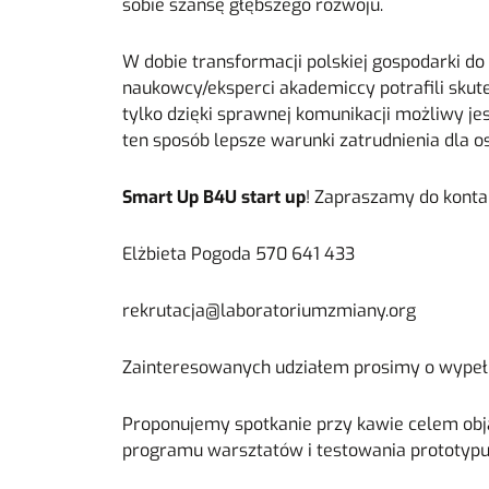
sobie szansę głębszego rozwoju.
W dobie transformacji polskiej gospodarki do
naukowcy/eksperci akademiccy potrafili sku
tylko dzięki sprawnej komunikacji możliwy j
ten sposób lepsze warunki zatrudnienia dla o
Smart Up B4U start up
! Zapraszamy do kontak
Elżbieta Pogoda 570 641 433
rekrutacja@laboratoriumzmiany.org
Zainteresowanych udziałem prosimy o wypeł
Proponujemy spotkanie przy kawie celem obj
programu warsztatów i testowania prototypu