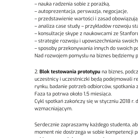
– nauka radzenia sobie z porażką,
– autoprezentacja, perswazja, negocjacje,
– przedstawienie wartości i zasad obowiązują
– analiza case study – przykładów rozwoju sta
– konsultacje skype z naukowcami ze Stanfor
– strategie rozwoju i upowszechniania swoic
– sposoby przekonywania innych do swoich po
Nad rozwojem pomysłu na biznes będziemy
2.
Blok testowania prototypu
na biznes, podc
uczestnicy i uczestniczki będą podejmowali re
rynku, badanie potrzeb odbiorców, spotkania 
Faza ta potrwa około 1,5 miesiąca.
Cykl spotkań zakończy się w styczniu 2018
wzmacniającym.
Serdecznie zapraszamy każdego studenta, abs
moment nie dostrzega w sobie kompetencji pr