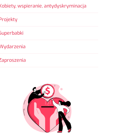
Kobiety, wspieranie, antydyskryminacja
Projekty
Superbabki
Wydarzenia
Zaproszenia