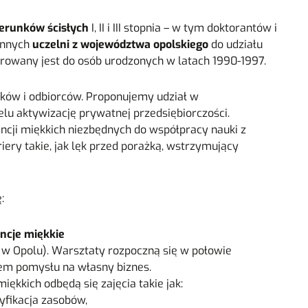
erunków ścisłych
I, II i III stopnia – w tym doktorantów i
innych
uczelni z województwa opolskiego
do udziału
wany jest do osób urodzonych w latach 1990-1997.
ków i odbiorców. Proponujemy udział w
elu aktywizację prywatnej przedsiębiorczości.
cji miękkich niezbędnych do współpracy nauki z
ry takie, jak lęk przed porażką, wstrzymujący
:
ncje miękkie
w Opolu). Warsztaty rozpoczną się w połowie
iem pomysłu na własny biznes.
ękkich odbędą się zajęcia takie jak:
yfikacja zasobów,