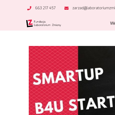
663 217 457
zarzad@laboratoriumzmi
We