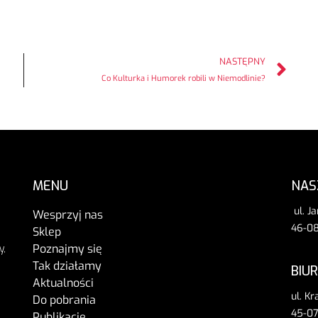
NASTĘPNY
Co Kulturka i Humorek robili w Niemodlinie?
MENU
NAS
ul. J
Wesprzyj nas
46-08
Sklep
Poznajmy się
y,
Tak działamy
BIU
Aktualności
ul. K
Do pobrania
45-07
Publikacje