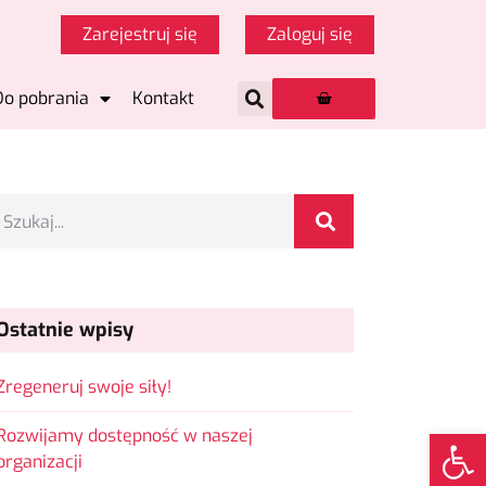
Zarejestruj się
Zaloguj się
Do pobrania
Kontakt
Ostatnie wpisy
Zregeneruj swoje siły!
Op
Rozwijamy dostępność w naszej
organizacji