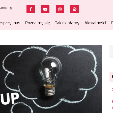
any.org
sprzyj nas
Poznajmy się
Tak działamy
Aktualności