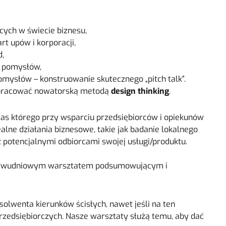
cych w świecie biznesu,
rt upów i korporacji,
d,
h pomysłów,
mysłów – konstruowanie skutecznego „pitch talk”.
 pracować nowatorską metodą
design thinking
.
zas którego przy wsparciu przedsiębiorców i opiekunów
alne działania biznesowe, takie jak badanie lokalnego
z potencjalnymi odbiorcami swojej usługi/produktu.
 r. dwudniowym warsztatem podsumowującym i
olwenta kierunków ścisłych, nawet jeśli na ten
zedsiębiorczych. Nasze warsztaty służą temu, aby dać