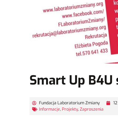
Smart Up B4U s
Fundacja Laboratorium Zmiany
12
Informacje
,
Projekty
,
Zaproszenia