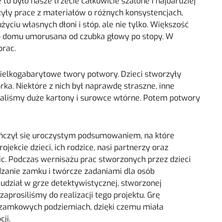
 to było nasze trzecie całkowicie szalone i najbardziej
zyły prace z materiałów o różnych konsystencjach,
życiu własnych dłoni i stóp, ale nie tylko. Większość
 do domu umorusana od czubka głowy po stopy. W
prac.
elkogabarytowe twory potwory. Dzieci stworzyły
ka. Niektóre z nich był naprawdę straszne, inne
taliśmy duże kartony i surowce wtórne. Potem potwory
ończył się uroczystym podsumowaniem, na które
jekcie dzieci, ich rodzice, nasi partnerzy oraz
ic. Podczas wernisażu prac stworzonych przez dzieci
dzanie zamku i twórcze zadaniami dla osób
udział w grze detektywistycznej, stworzonej
aprosiliśmy do realizacji tego projektu. Grę
 w zamkowych podziemiach, dzięki czemu miała
ji.