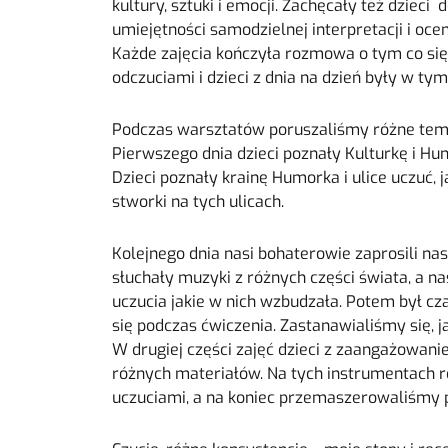
kultury, sztuki i emocji. Zachęcały też dzieci
umiejętności samodzielnej interpretacji i oc
Każde zajęcia kończyła rozmowa o tym co się
odczuciami i dzieci z dnia na dzień były w tym
Podczas warsztatów poruszaliśmy różne temat
Pierwszego dnia dzieci poznały Kulturkę i Hu
Dzieci poznały krainę Humorka i ulice uczuć, j
stworki na tych ulicach.
Kolejnego dnia nasi bohaterowie zaprosili nas
słuchały muzyki z różnych części świata, a 
uczucia jakie w nich wzbudzała. Potem był cz
się podczas ćwiczenia. Zastanawialiśmy się, ja
W drugiej części zajęć dzieci z zaangażowa
różnych materiałów. Na tych instrumentach 
uczuciami, a na koniec przemaszerowaliśmy