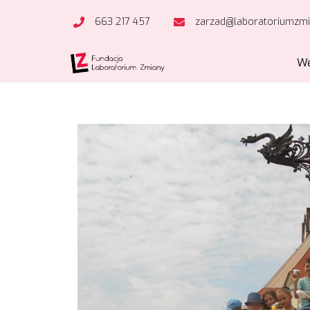
663 217 457
zarzad@laboratoriumzmi
We