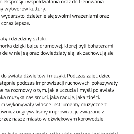
 do ekspresji i współdziałania oraz do trenowania
eny wytworów kultury.
 wydarzyło, dzielenie się swoimi wrażeniami oraz
 coraz lepsze.
y i dziedziny sztuki.
morka dzięki bajce dramowej, której byli bohaterami.
akie w niej są oraz dowiedziały się jak zachowują się
 do świata dźwięków i muzyki. Podczas zajęć dzieci
następnie podczas improwizacji ruchowych, pokazywały
as na rozmowy o tym, jakie uczucia i myśli pojawiały
ka muzyka nas smuci, jaka raduje, jaka złości.
niem wykonywały własne instrumenty muzyczne z
również odgrywaliśmy improwizacje związane z
 przez nasze miasto w dźwiękowym korowodzie.