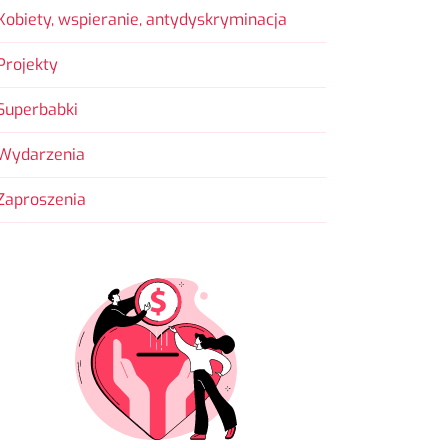
Kobiety, wspieranie, antydyskryminacja
Projekty
Superbabki
Wydarzenia
Zaproszenia