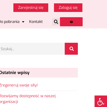
Zarejestruj się
Zaloguj się
Do pobrania
Kontakt
Ostatnie wpisy
Zregeneruj swoje siły!
Op
Rozwijamy dostępność w naszej
organizacji