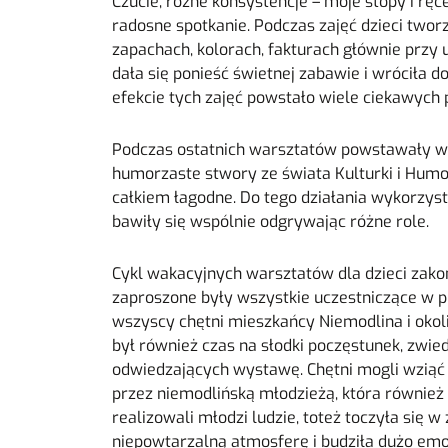
Czucie, różne konsystencje – moje stopy i ręce
radosne spotkanie. Podczas zajęć dzieci twor
zapachach, kolorach, fakturach głównie przy u
dała się ponieść świetnej zabawie i wróciła
efekcie tych zajęć powstało wiele ciekawych 
Podczas ostatnich warsztatów powstawały wi
humorzaste stwory ze świata Kulturki i Humor
całkiem łagodne. Do tego działania wykorzys
bawiły się wspólnie odgrywając różne role.
Cykl wakacyjnych warsztatów dla dzieci zak
zaproszone były wszystkie uczestniczące w pro
wszyscy chętni mieszkańcy Niemodlina i okol
był również czas na słodki poczęstunek, zwie
odwiedzających wystawę. Chętni mogli wziąć 
przez niemodlińską młodzieżą, która również z
realizowali młodzi ludzie, toteż toczyła się
niepowtarzalną atmosferę i budziła dużo emoc