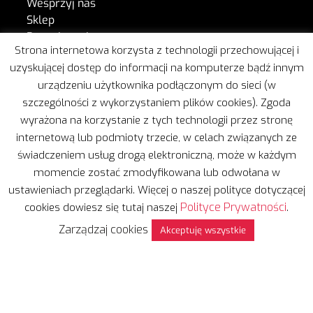
Wesprzyj nas
Sklep
Poznajmy się
Strona internetowa korzysta z technologii przechowującej i
Tak działamy
uzyskującej dostęp do informacji na komputerze bądź innym
Aktualności
urządzeniu użytkownika podłączonym do sieci (w
Do pobrania
szczególności z wykorzystaniem plików cookies). Zgoda
Publikacje
wyrażona na korzystanie z tych technologii przez stronę
Konto – sklep
Regulamin sklepu
internetową lub podmioty trzecie, w celach związanych ze
Kontakt
świadczeniem usług drogą elektroniczną, może w każdym
momencie zostać zmodyfikowana lub odwołana w
ustawieniach przeglądarki. Więcej o naszej polityce dotyczącej
W naszej pracy wspiera nas Freshmail.
Polityce Prywatności
cookies dowiesz się tutaj naszej
.
Zarządzaj cookies
Akceptuję wszystkie