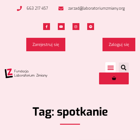
663 217 457
zarzad@laboratoriumzmiany.org
Zarejestruj się
Zaloguj się
Tag: spotkanie