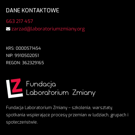
DANE KONTAKTOWE
663 217 457
zarzad@laboratoriumzmiany.org
KRS: 0000571454
NIP: 9910502051
REGON: 362329165
Fundacja Laboratorium Zmiany – szkolenia, warsztaty,
spotkania wspierające procesy przemian w ludziach, grupach i
społeczeństwie.