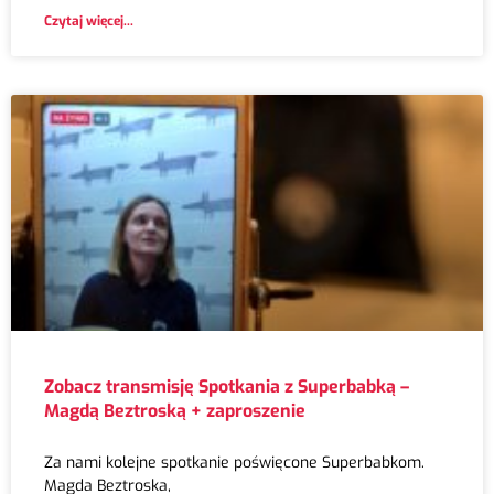
Czytaj więcej...
Zobacz transmisję Spotkania z Superbabką –
Magdą Beztroską + zaproszenie
Za nami kolejne spotkanie poświęcone Superbabkom.
Magda Beztroska,