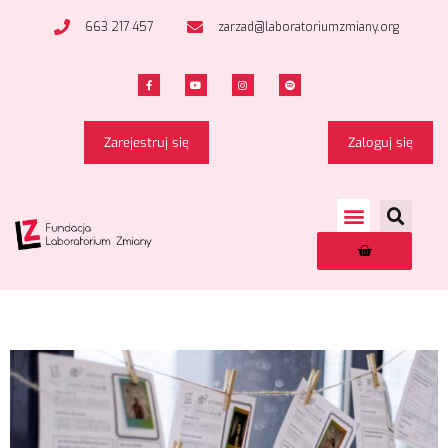
663 217 457
zarzad@laboratoriumzmiany.org
Zarejestruj się
Zaloguj się