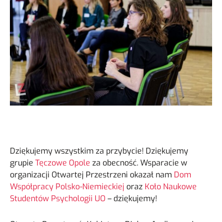
Dziękujemy wszystkim za przybycie! Dziękujemy
grupie
Tęczowe Opole
za obecność. Wsparacie w
organizacji Otwartej Przestrzeni okazał nam
Dom
Współpracy Polsko-Niemieckiej
oraz
Koło Naukowe
Studentów Psychologii UO
– dziękujemy!