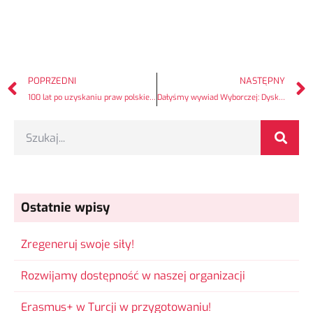
POPRZEDNI
NASTĘPNY
100 lat po uzyskaniu praw polskie emancypantki wyszły na ulice Opole
Dałyśmy wywiad Wyborczej: Dyskryminacja ma wiele twarzy. Czy można pochwalić ładne nogi?
Ostatnie wpisy
Zregeneruj swoje siły!
Rozwijamy dostępność w naszej organizacji
Erasmus+ w Turcji w przygotowaniu!