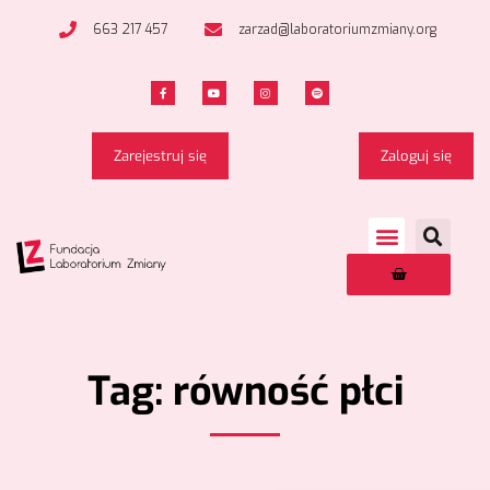
663 217 457
zarzad@laboratoriumzmiany.org
Zarejestruj się
Zaloguj się
Tag: równość płci