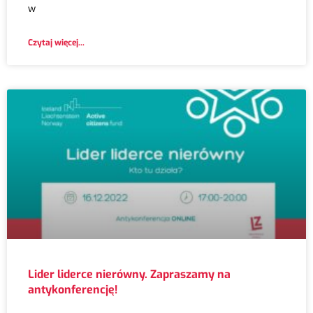
w
Czytaj więcej...
Lider liderce nierówny. Zapraszamy na
antykonferencję!