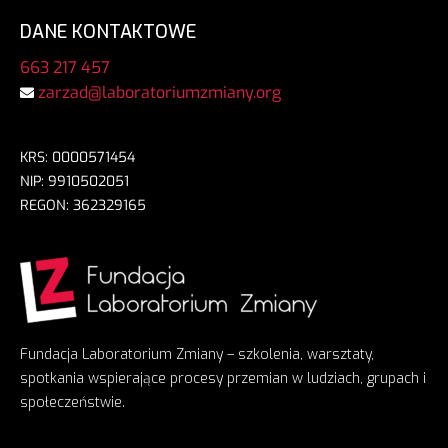
DANE KONTAKTOWE
663 217 457
zarzad@laboratoriumzmiany.org
KRS: 0000571454
NIP: 9910502051
REGON: 362329165
Fundacja Laboratorium Zmiany – szkolenia, warsztaty,
spotkania wspierające procesy przemian w ludziach, grupach i
społeczeństwie.