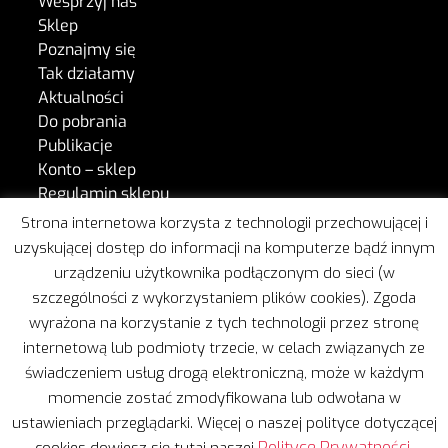
Wesprzyj nas
Sklep
Poznajmy się
Tak działamy
Aktualności
Do pobrania
Publikacje
Konto – sklep
Regulamin sklepu
Kontakt
Strona internetowa korzysta z technologii przechowującej i
uzyskującej dostęp do informacji na komputerze bądź innym
urządzeniu użytkownika podłączonym do sieci (w
W naszej pracy wspiera nas Freshmail.
szczególności z wykorzystaniem plików cookies). Zgoda
wyrażona na korzystanie z tych technologii przez stronę
internetową lub podmioty trzecie, w celach związanych ze
świadczeniem usług drogą elektroniczną, może w każdym
momencie zostać zmodyfikowana lub odwołana w
ustawieniach przeglądarki. Więcej o naszej polityce dotyczącej
Copyright © 2020 | Wszelkie prawa zastrzeżone
Polityce Prywatności