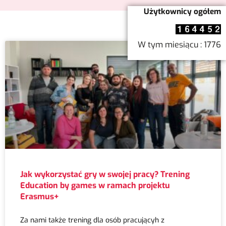
Użytkownicy ogółem
W tym miesiącu : 1776
Jak wykorzystać gry w swojej pracy? Trening
Education by games w ramach projektu
Erasmus+
Za nami także trening dla osób pracującyh z