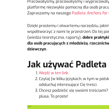
Pracowałyśmy, pracowałyśmy i wypracował
platformę niezwykle pomocną dla osób pracuj
Zapraszamy na naszego
Padleta
Anchors for 
Dzięki prostemu i otwartemu narzędziu, jakim 
współtworzyć z nami tę przestrzeń. Do tej po
(wiedza teoretyczna, raporty),
dobre praktyki
dla osób pracujących z młodzieżą
,
rzecznict
dziewczyn
.
Jak używać Padleta 
Wejdź w ten link.
Czytaj (w kilku językach, w tym w polski
odsłuchuj interesujące Cię treści.
Chcesz podzielić się swoimi treściami? 
plusa. To proste!