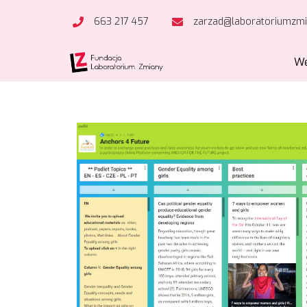
663 217 457
zarzad@laboratoriumzmi
We