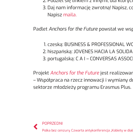
Podziel się linkiem z innymi, dla któr
Daj nam informację zwrotną! Napisz, co 
Napisz
maila.
Padlet
Anchors for the Future
powstał we wspó
czeską: BUSINESS & PROFESSIONAL W
hiszpańską: JOVENES HACIA LA SOLID
portugalską: C A I – CONVERSAS ASS
Projekt
Anchors for the Future
jest realizow
– Współpraca na rzecz innowacji i wymiany d
sektorze młodzieży programu Erasmus Plus.
POPRZEDNI