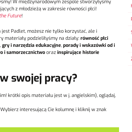
yśmy! W międzynarodowym zespole stworzyłyśmy
ących z młodzieżą w zakresie równości płci!
the Future
!
jest Padlet, możesz nie tylko korzystać, ale i
ry materiały podzieliłyśmy na działy:
równość płci
,
gry i narzędzia edukacyjne
,
porady i wskazówki od i
wo i samorzecznictwo
oraz
inspirujące historie
w swojej pracy?
m! krótki opis materiału jest w j. angielskim), oglądaj,
Wybierz interesującą Cie kolumnę i kliknij w znak