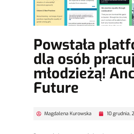
Powstała plat
dla osób pracu
młodzieżą! Anc
Future
Magdalena Kurowska
10 grudnia, 