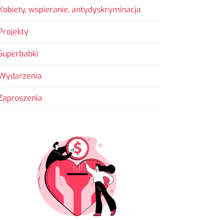
Kobiety, wspieranie, antydyskryminacja
Projekty
Superbabki
Wydarzenia
Zaproszenia