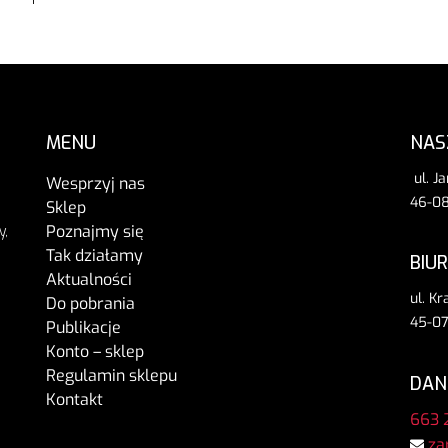
MENU
NAS
ul. J
Wesprzyj nas
46-08
Sklep
Poznajmy się
y,
Tak działamy
BIU
Aktualności
ul. K
Do pobrania
45-07
Publikacje
Konto – sklep
Regulamin sklepu
DAN
Kontakt
663 
za