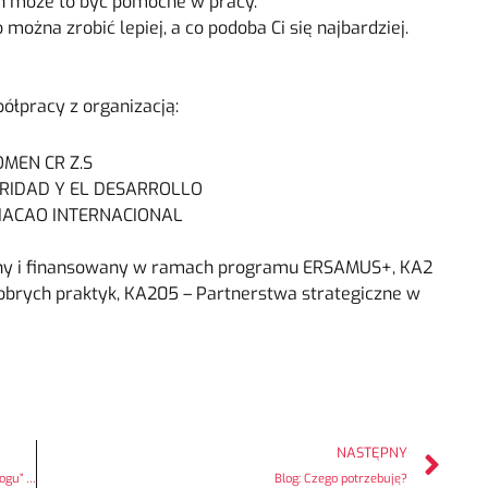
ych może to być pomocne w pracy.
można zrobić lepiej, a co podoba Ci się najbardziej.
łpracy z organizacją:
OMEN CR Z.S
ARIDAD Y EL DESARROLLO
OCIACAO INTERNACIONAL
any i finansowany w ramach programu ERSAMUS+, KA2
obrych praktyk, KA205 – Partnerstwa strategiczne w
NASTĘPNY
Polka bez cenzury. Czwarta antykonferencja „Kobiety w dialogu” tuż tuż
Blog: Czego potrzebuję?