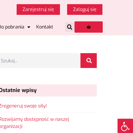
Zarejestruj się
Zaloguj się
Do pobrania
Kontakt
Ostatnie wpisy
Zregeneruj swoje siły!
Op
Rozwijamy dostępność w naszej
organizacji