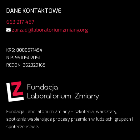
DANE KONTAKTOWE
663 217 457
zarzad@laboratoriumzmiany.org
KRS: 0000571454
NIP: 9910502051
REGON: 362329165
Fundacja Laboratorium Zmiany – szkolenia, warsztaty,
spotkania wspierające procesy przemian w ludziach, grupach i
społeczeństwie.