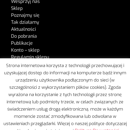
Wesprzyj nas
Sklep
Poznajmy się
Tak działamy
Aktualności
Do pobrania
Publikacje
Konto – sklep
Regulamin sklepu
Kontakt
Strona internetowa korzysta z technologii przechowującej i
uzyskującej dostęp do informacji na komputerze bądź innym
urządzeniu użytkownika podłączonym do sieci (w
W naszej pracy wspiera nas Freshmail.
szczególności z wykorzystaniem plików cookies). Zgoda
wyrażona na korzystanie z tych technologii przez stronę
internetową lub podmioty trzecie, w celach związanych ze
świadczeniem usług drogą elektroniczną, może w każdym
momencie zostać zmodyfikowana lub odwołana w
ustawieniach przeglądarki. Więcej o naszej polityce dotyczącej