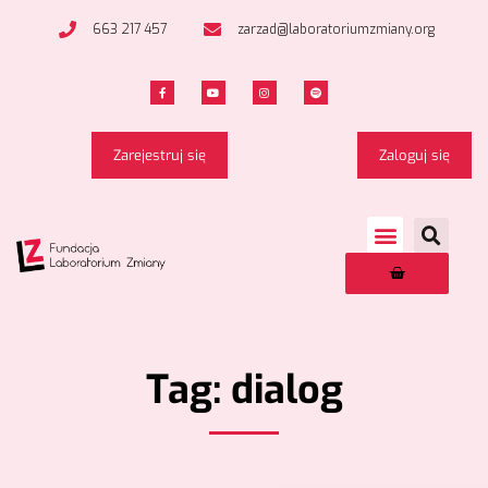
663 217 457
zarzad@laboratoriumzmiany.org
Zarejestruj się
Zaloguj się
Tag: dialog