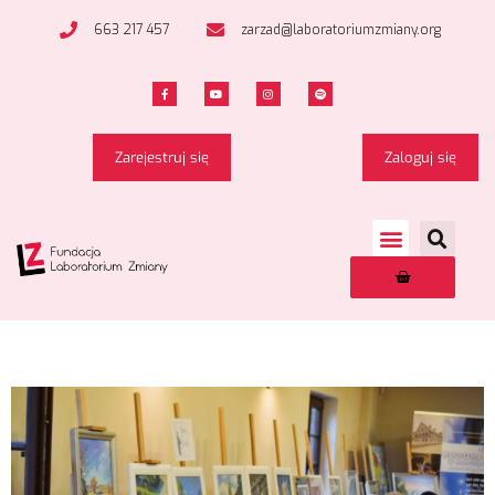
663 217 457
zarzad@laboratoriumzmiany.org
Zarejestruj się
Zaloguj się