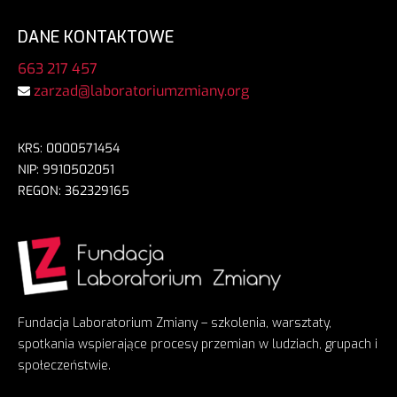
DANE KONTAKTOWE
663 217 457
zarzad@laboratoriumzmiany.org
KRS: 0000571454
NIP: 9910502051
REGON: 362329165
Fundacja Laboratorium Zmiany – szkolenia, warsztaty,
spotkania wspierające procesy przemian w ludziach, grupach i
społeczeństwie.