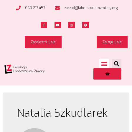
663 217 457
zarzad@laboratoriumzmiany.org
Zarejestruj się
Zaloguj się
Natalia Szkudlarek