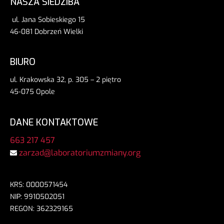
NASZA SIEDZIBA
ul. Jana Sobieskiego 15
46-081 Dobrzeń Wielki
BIURO
ul. Krakowska 32, p. 305 – 2 piętro
45-075 Opole
DANE KONTAKTOWE
663 217 457
zarzad@laboratoriumzmiany.org
KRS: 0000571454
NIP: 9910502051
REGON: 362329165