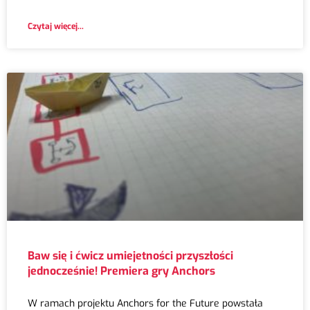
Czytaj więcej...
Baw się i ćwicz umiejetności przyszłości
jednocześnie! Premiera gry Anchors
W ramach projektu Anchors for the Future powstała