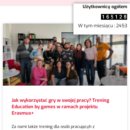
Użytkownicy ogółem
W tym miesiącu : 2453
Jak wykorzystać gry w swojej pracy? Trening
Education by games w ramach projektu
Erasmus+
Za nami także trening dla osób pracującyh z