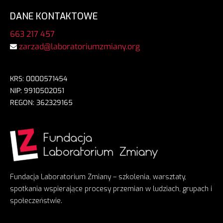
DANE KONTAKTOWE
663 217 457
zarzad@laboratoriumzmiany.org
KRS: 0000571454
NIP: 9910502051
REGON: 362329165
Fundacja Laboratorium Zmiany – szkolenia, warsztaty,
spotkania wspierające procesy przemian w ludziach, grupach i
społeczeństwie.