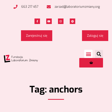
663 217 457
zarzad@laboratoriumzmiany.org
Zarejestruj się
Zaloguj się
Tag: anchors