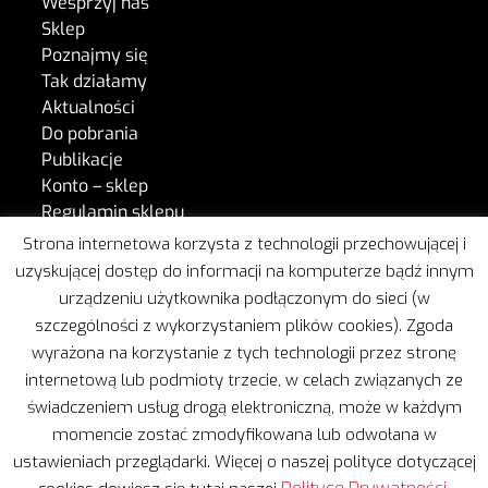
Wesprzyj nas
Sklep
Poznajmy się
Tak działamy
Aktualności
Do pobrania
Publikacje
Konto – sklep
Regulamin sklepu
Kontakt
Strona internetowa korzysta z technologii przechowującej i
uzyskującej dostęp do informacji na komputerze bądź innym
urządzeniu użytkownika podłączonym do sieci (w
W naszej pracy wspiera nas Freshmail.
szczególności z wykorzystaniem plików cookies). Zgoda
wyrażona na korzystanie z tych technologii przez stronę
internetową lub podmioty trzecie, w celach związanych ze
świadczeniem usług drogą elektroniczną, może w każdym
momencie zostać zmodyfikowana lub odwołana w
ustawieniach przeglądarki. Więcej o naszej polityce dotyczącej
Copyright © 2020 | Wszelkie prawa zastrzeżone