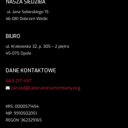
NASZA SIEDZIBA
ul. Jana Sobieskiego 15
46-081 Dobrzeń Wielki
BIURO
ul. Krakowska 32, p. 305 – 2 piętro
45-075 Opole
DANE KONTAKTOWE
663 217 457
zarzad@laboratoriumzmiany.org
KRS: 0000571454
NIP: 9910502051
REGON: 362329165