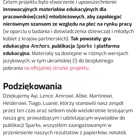
Celem projektu było stworzenie i upowszechnienie
innowacyjnych materiałów edukacyjnych dla
pracowników(czek) młodzieżowych, aby zapobiegać
nierównym szansom ze względu na płeć na rynku pracy
(w oparciu o badania i doświadczenia dziewcząt i młodych
kobiet z krajów partnerskich).
Tak powstały: gra
edukacyjna
Anchors,
publikacja
Sparks
i platforma
edukacyjna.
Materiały są dostępne w różnych wersjach
językowych, w tym ukraińskiej (!) do bezpłatnego
pobrania
na oficjalnej stronie projektu.
Podziękowania
Dziękujemy Ayi, Lence, Amrowi, Albie, Martinowi,
Helderowi, Tiago, Luanie, którzy stanowili nasz zespół
przez ten czas oraz setkom osób wielokrotnie testującym
naszą grę, prowadzącym i udzielającym wywiadów do
publikacji Sparks, wszystkim zaangażowanym w
przeniesienie naszych rezultatów z papierków, notatek,