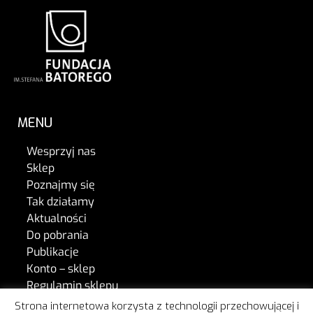
MENU
Wesprzyj nas
Sklep
Poznajmy się
Tak działamy
Aktualności
Do pobrania
Publikacje
Konto – sklep
Regulamin sklepu
Kontakt
Strona internetowa korzysta z technologii przechowującej i