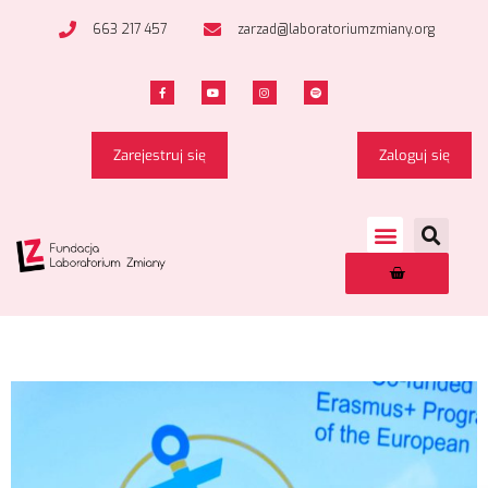
663 217 457
zarzad@laboratoriumzmiany.org
Zarejestruj się
Zaloguj się