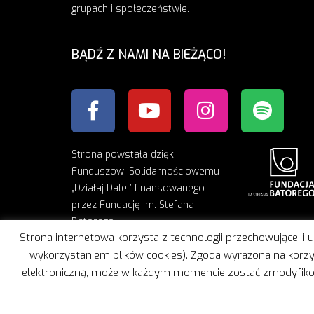
grupach i społeczeństwie.
BĄDŹ Z NAMI NA BIEŻĄCO!
Strona powstała dzięki
Funduszowi Solidarnościowemu
„Działaj Dalej” finansowanego
przez Fundację im. Stefana
Batorego
Strona internetowa korzysta z technologii przechowującej i
wykorzystaniem plików cookies). Zgoda wyrażona na korzys
elektroniczną, może w każdym momencie zostać zmodyfikowan