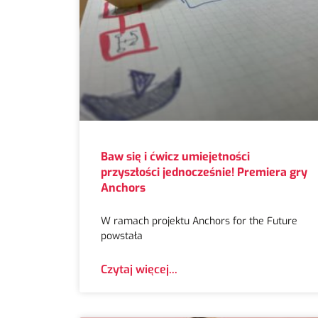
Baw się i ćwicz umiejetności
przyszłości jednocześnie! Premiera gry
Anchors
W ramach projektu Anchors for the Future
powstała
Czytaj więcej...