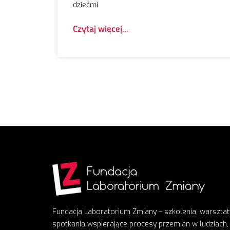
dziećmi
Czytaj więcej...
Fundacja Laboratorium Zmiany – szkolenia, warsztat
spotkania wspierające procesy przemian w ludziach,