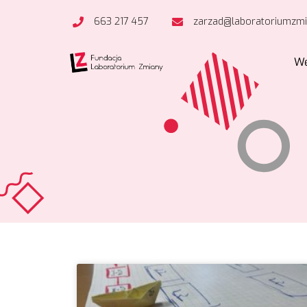
663 217 457
zarzad@laboratoriumzmi
We