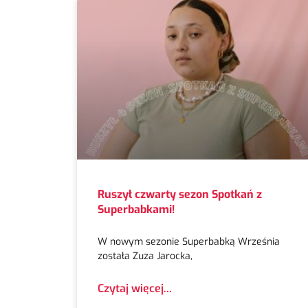
Ruszył czwarty sezon Spotkań z
Superbabkami!
W nowym sezonie Superbabką Września
została Zuza Jarocka,
Czytaj więcej...