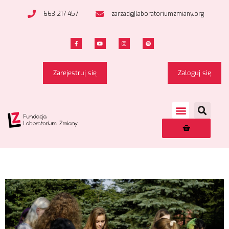
663 217 457
zarzad@laboratoriumzmiany.org
Zarejestruj się
Zaloguj się