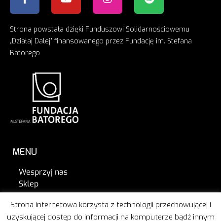
Strona powstała dzięki Funduszowi Solidarnościowemu
„Działaj Dalej” finansowanego przez Fundację im. Stefana
Batorego
MENU
Wesprzyj nas
Sklep
Poznajmy się
Strona internetowa korzysta z technologii przechowującej i
Tak działamy
uzyskującej dostęp do informacji na komputerze bądź innym
Aktualności