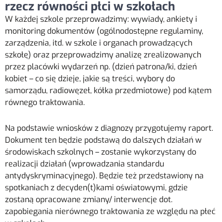
rzecz równości płci w szkołach
W każdej szkole przeprowadzimy:
wywiady,
ankiety i
monitoring dokumentów (ogólnodostępne regulaminy,
zarządzenia, itd. w szkole i organach
prowadzących
szkołę) oraz przeprowadzimy
analizę zrealizowanych
przez placówki wydarzeń np. (dzień patrona/ki, dzień
kobiet – co się dzieje, jakie są treści, wybory do
samorządu, radiowęzeł, kółka przedmiotowe) pod kątem
równego traktowania.
Na podstawie wniosków z diagnozy przygotujemy raport.
Dokument ten będzie podstawą do dalszych działań w
środowiskach szkolnych – zostanie wykorzystany do
realizacji działań (wprowadzania standardu
antydyskryminacyjnego). Będzie też przedstawiony na
spotkaniach z decyden(t)kami oświatowymi, gdzie
zostaną opracowane zmiany/ interwencje dot.
zapobiegania nierównego traktowania ze względu na płeć