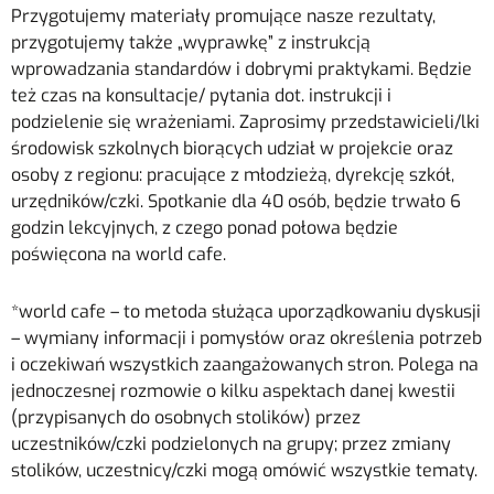
Przygotujemy materiały promujące nasze rezultaty,
przygotujemy także „wyprawkę” z instrukcją
wprowadzania standardów i dobrymi praktykami. Będzie
też czas na konsultacje/ pytania dot. instrukcji i
podzielenie się wrażeniami. Zaprosimy przedstawicieli/lki
środowisk szkolnych biorących udział w projekcie oraz
osoby z regionu: pracujące z młodzieżą, dyrekcję szkół,
urzędników/czki. Spotkanie dla 40 osób, będzie trwało 6
godzin lekcyjnych, z czego ponad połowa będzie
poświęcona
na world cafe.
*world cafe – to metoda służąca uporządkowaniu dyskusji
– wymiany informacji i pomysłów oraz określenia potrzeb
i oczekiwań wszystkich zaangażowanych stron. Polega na
jednoczesnej rozmowie o kilku aspektach danej kwestii
(przypisanych do osobnych stolików) przez
uczestników/czki podzielonych na grupy; przez zmiany
stolików, uczestnicy/czki mogą omówić wszystkie tematy.