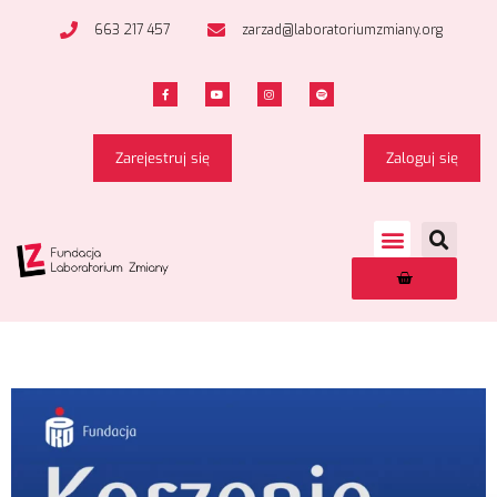
663 217 457
zarzad@laboratoriumzmiany.org
Zarejestruj się
Zaloguj się