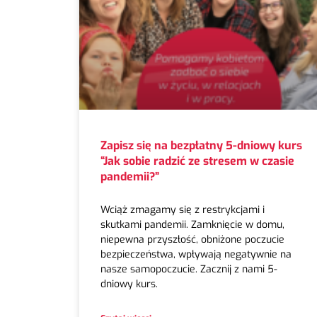
Zapisz się na bezpłatny 5-dniowy kurs
“Jak sobie radzić ze stresem w czasie
pandemii?”
Wciąż zmagamy się z restrykcjami i
skutkami pandemii. Zamknięcie w domu,
niepewna przyszłość, obniżone poczucie
bezpieczeństwa, wpływają negatywnie na
nasze samopoczucie. Zacznij z nami 5-
dniowy kurs.