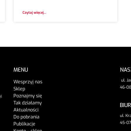
Czytaj więcej...
MENU
NAS
ul. J
Wesprzyj nas
46-08
Sklep
Poznajmy się
y,
Tak działamy
BIU
Aktualności
ul. K
Do pobrania
45-07
Publikacje
Konto – sklep