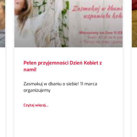
Pełen przyjemności Dzień Kobiet z
nami!
Zasmakuj w dbaniu o siebie! 11 marca
organizujemy
Czytaj więcej...