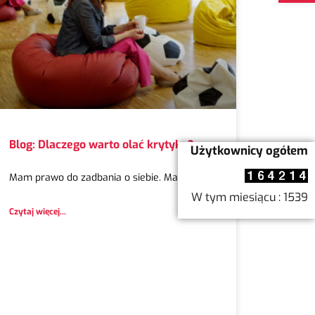
Blog: Dlaczego warto olać krytykę?
Użytkownicy ogółem
Mam prawo do zadbania o siebie. Mam też
W tym miesiącu : 1539
Czytaj więcej...