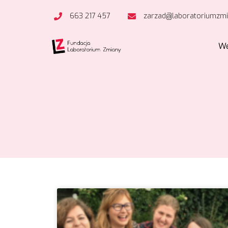
663 217 457
zarzad@laboratoriumzmi
We