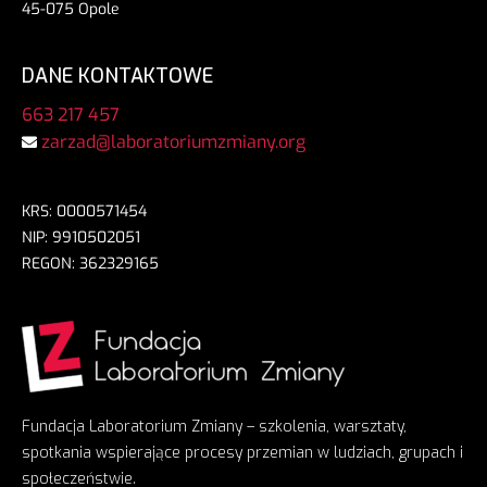
45-075 Opole
DANE KONTAKTOWE
663 217 457
zarzad@laboratoriumzmiany.org
KRS: 0000571454
NIP: 9910502051
REGON: 362329165
Fundacja Laboratorium Zmiany – szkolenia, warsztaty,
spotkania wspierające procesy przemian w ludziach, grupach i
społeczeństwie.