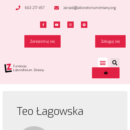
663 217 457
zarzad@laboratoriumzmiany.org
Zarejestruj się
Zaloguj się
Teo Łagowska