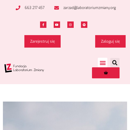
663 217 457
zarzad@laboratoriumzmiany.org
Zarejestruj się
Zaloguj się