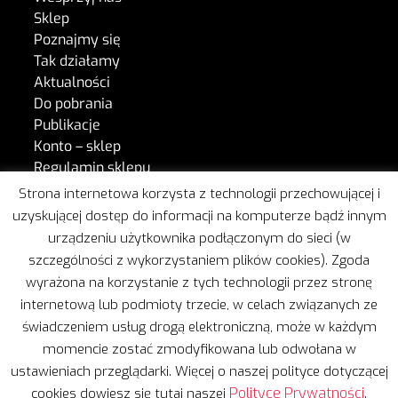
Sklep
Poznajmy się
Tak działamy
Aktualności
Do pobrania
Publikacje
Konto – sklep
Regulamin sklepu
Kontakt
Strona internetowa korzysta z technologii przechowującej i
uzyskującej dostęp do informacji na komputerze bądź innym
urządzeniu użytkownika podłączonym do sieci (w
W naszej pracy wspiera nas Freshmail.
szczególności z wykorzystaniem plików cookies). Zgoda
wyrażona na korzystanie z tych technologii przez stronę
internetową lub podmioty trzecie, w celach związanych ze
świadczeniem usług drogą elektroniczną, może w każdym
momencie zostać zmodyfikowana lub odwołana w
ustawieniach przeglądarki. Więcej o naszej polityce dotyczącej
Copyright © 2020 | Wszelkie prawa zastrzeżone
Polityce Prywatności
cookies dowiesz się tutaj naszej
.