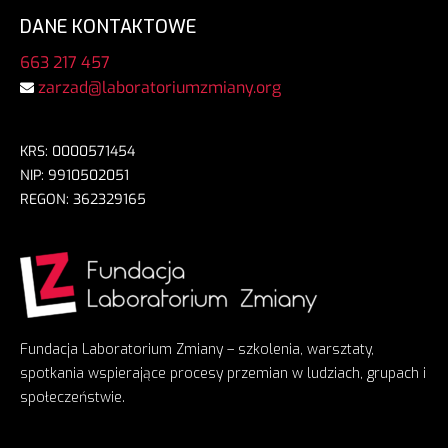
DANE KONTAKTOWE
663 217 457
zarzad@laboratoriumzmiany.org
KRS: 0000571454
NIP: 9910502051
REGON: 362329165
Fundacja Laboratorium Zmiany – szkolenia, warsztaty,
spotkania wspierające procesy przemian w ludziach, grupach i
społeczeństwie.