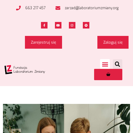
663 217 457
zarzad@laboratoriumzmiany.org
Zarejestruj się
Zaloguj się