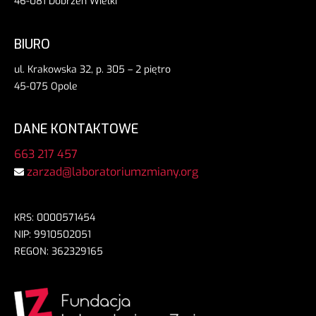
46-081 Dobrzeń Wielki
BIURO
ul. Krakowska 32, p. 305 – 2 piętro
45-075 Opole
DANE KONTAKTOWE
663 217 457
zarzad@laboratoriumzmiany.org
KRS: 0000571454
NIP: 9910502051
REGON: 362329165