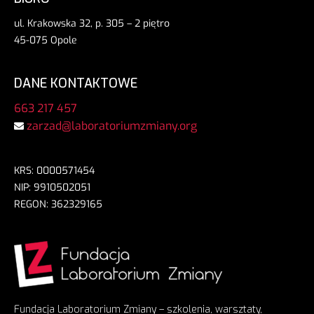
ul. Krakowska 32, p. 305 – 2 piętro
45-075 Opole
DANE KONTAKTOWE
663 217 457
zarzad@laboratoriumzmiany.org
KRS: 0000571454
NIP: 9910502051
REGON: 362329165
Fundacja Laboratorium Zmiany – szkolenia, warsztaty,