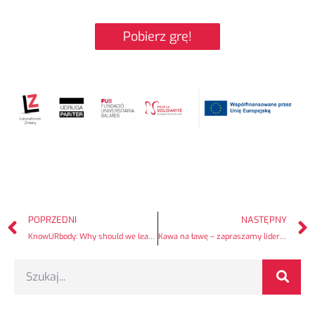
Pobierz grę!
POPRZEDNI
NASTĘPNY
KnowURbody: Why should we leave the „Glow-Up” culture behind?
Kawa na ławę – zapraszamy liderki do wypełnienia ankiety!