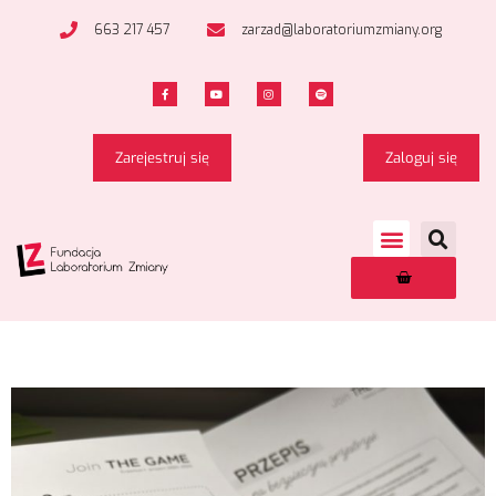
663 217 457
zarzad@laboratoriumzmiany.org
Zarejestruj się
Zaloguj się