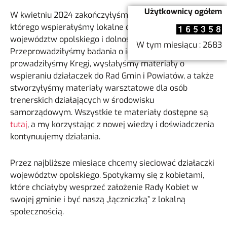
Użytkownicy ogółem
W kwietniu 2024 zakończyłyśmy projekt, podczas
którego wspierałyśmy lokalne działaczki z
województw opolskiego i dolnośląskiego.
W tym miesiącu : 2683
Przeprowadziłyśmy badania o ich sytuacji i potrzebach,
prowadziłyśmy Kręgi, wysłałyśmy materiały o
wspieraniu działaczek do Rad Gmin i Powiatów, a także
stworzyłyśmy materiały warsztatowe dla osób
trenerskich działających w środowisku
samorządowym. Wszystkie te materiały dostępne są
tutaj
, a my korzystając z nowej wiedzy i doświadczenia
kontynuujemy działania.
Przez najbliższe miesiące chcemy sieciować działaczki
województw opolskiego. Spotykamy się z kobietami,
które chciałyby wesprzeć założenie Rady Kobiet w
swojej gminie i być naszą „łączniczką” z lokalną
społecznością.