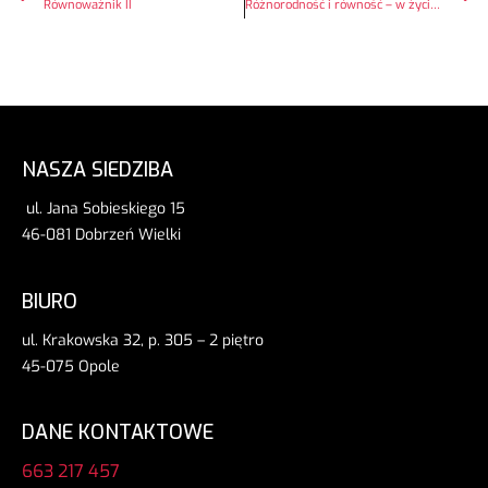
Równoważnik II
Różnorodność i równość – w życiu i w pracy
NASZA SIEDZIBA
ul. Jana Sobieskiego 15
46-081 Dobrzeń Wielki
BIURO
ul. Krakowska 32, p. 305 – 2 piętro
45-075 Opole
DANE KONTAKTOWE
663 217 457