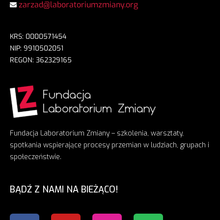
zarzad@laboratoriumzmiany.org
KRS: 0000571454
NIP: 9910502051
REGON: 362329165
Fundacja Laboratorium Zmiany – szkolenia, warsztaty,
spotkania wspierające procesy przemian w ludziach, grupach i
społeczeństwie.
BĄDŹ Z NAMI NA BIEŻĄCO!