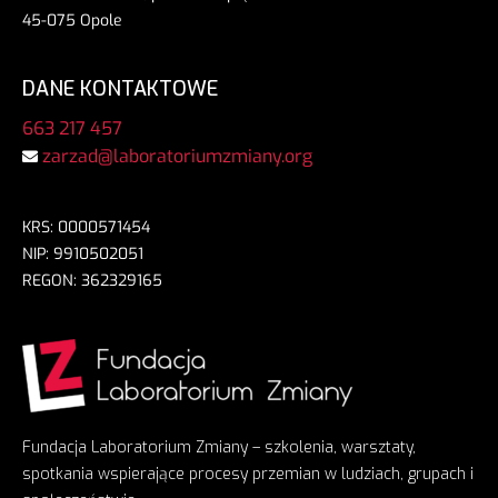
45-075 Opole
DANE KONTAKTOWE
663 217 457
zarzad@laboratoriumzmiany.org
KRS: 0000571454
NIP: 9910502051
REGON: 362329165
Fundacja Laboratorium Zmiany – szkolenia, warsztaty,
spotkania wspierające procesy przemian w ludziach, grupach i