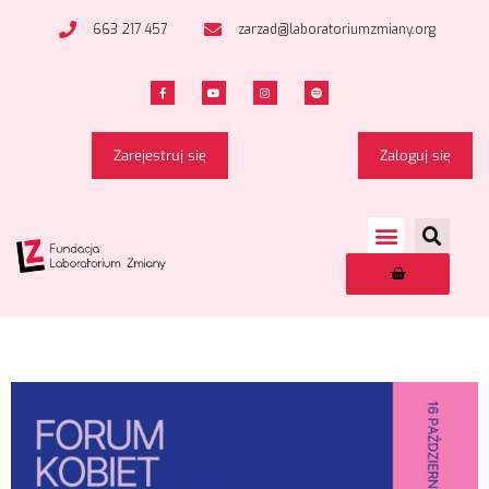
663 217 457
zarzad@laboratoriumzmiany.org
Zarejestruj się
Zaloguj się