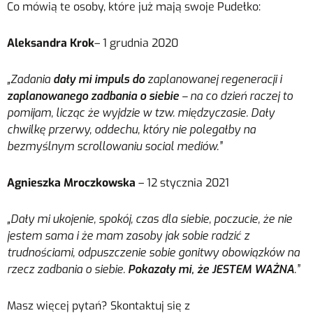
Co mówią te osoby, które już mają swoje Pudełko:
Aleksandra Krok
– 1 grudnia 2020
„Zadania
dały mi impuls
do
zaplanowanej regeneracji i
zaplanowanego zadbania o siebie
– na co dzień raczej to
pomijam, licząc że wyjdzie w tzw. międzyczasie. Dały
chwilkę przerwy, oddechu, który nie polegałby na
bezmyślnym scrollowaniu social mediów.”
Agnieszka Mroczkowska
– 12 stycznia 2021
„Dały mi ukojenie, spokój, czas dla siebie, poczucie, że nie
jestem sama i że mam zasoby jak sobie radzić z
trudnościami, odpuszczenie sobie gonitwy obowiązków na
rzecz zadbania o siebie.
Pokazały mi, że JESTEM WAŻNA
.”
Masz więcej pytań? Skontaktuj się z