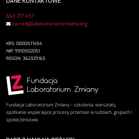
DANE KONTAKTOWE
663 217 457
zarzad@laboratoriumzmiany.org
KRS: 0000571454
NIP: 9910502051
REGON: 362329165
Fundacja Laboratorium Zmiany – szkolenia, warsztaty,
spotkania wspierające procesy przemian w ludziach, grupach i
społeczeństwie.