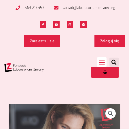
663 217 457
zarzad@laboratoriumzmiany.org
Zarejestruj się
Zaloguj się