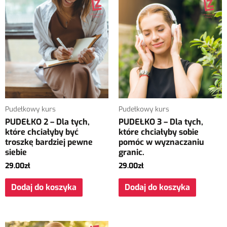
Pudełkowy kurs
Pudełkowy kurs
PUDEŁKO 2 – Dla tych,
PUDEŁKO 3 – Dla tych,
które chciałyby być
które chciałyby sobie
troszkę bardziej pewne
pomóc w wyznaczaniu
siebie
granic.
29.00
zł
29.00
zł
Dodaj do koszyka
Dodaj do koszyka