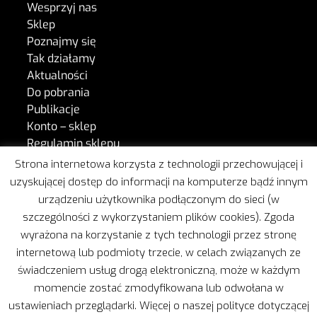
Wesprzyj nas
Sklep
Poznajmy się
Tak działamy
Aktualności
Do pobrania
Publikacje
Konto – sklep
Regulamin sklepu
Kontakt
Strona internetowa korzysta z technologii przechowującej i
uzyskującej dostęp do informacji na komputerze bądź innym
urządzeniu użytkownika podłączonym do sieci (w
W naszej pracy wspiera nas Freshmail.
szczególności z wykorzystaniem plików cookies). Zgoda
wyrażona na korzystanie z tych technologii przez stronę
internetową lub podmioty trzecie, w celach związanych ze
świadczeniem usług drogą elektroniczną, może w każdym
momencie zostać zmodyfikowana lub odwołana w
ustawieniach przeglądarki. Więcej o naszej polityce dotyczącej