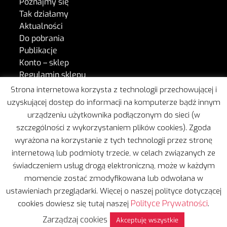
Poznajmy się
Tak działamy
Aktualności
Do pobrania
Publikacje
Konto – sklep
Regulamin sklepu
Kontakt
Strona internetowa korzysta z technologii przechowującej i
uzyskującej dostęp do informacji na komputerze bądź innym
urządzeniu użytkownika podłączonym do sieci (w
W naszej pracy wspiera nas Freshmail.
szczególności z wykorzystaniem plików cookies). Zgoda
wyrażona na korzystanie z tych technologii przez stronę
internetową lub podmioty trzecie, w celach związanych ze
świadczeniem usług drogą elektroniczną, może w każdym
momencie zostać zmodyfikowana lub odwołana w
ustawieniach przeglądarki. Więcej o naszej polityce dotyczącej
Copyright © 2020 | Wszelkie prawa zastrzeżone
Polityce Prywatności
cookies dowiesz się tutaj naszej
.
Projekt i realizacja:
Leżę i Pracuję
Zarządzaj cookies
Polityka prywatności
Akceptuję wszystkie