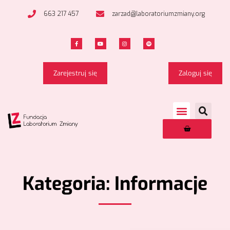
663 217 457
zarzad@laboratoriumzmiany.org
Zarejestruj się
Zaloguj się
Kategoria: Informacje