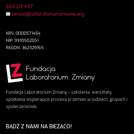
663 217 457
zarzad@laboratoriumzmiany.org
KRS: 0000571454
NIP: 9910502051
REGON: 362329165
Fundacja Laboratorium Zmiany – szkolenia, warsztaty,
spotkania wspierające procesy przemian w ludziach, grupach i
społeczeństwie.
BĄDŹ Z NAMI NA BIEŻĄCO!