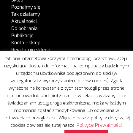
Poznajmy się
Tak działamy
Aktualności
Do pobrania
Publikacje
Konto – sklep
Regulamin sklepu
Kontakt
Strona internetowa korzysta z technologii przechowującej i
uzyskującej dostęp do informacji na komputerze bądź innym
urządzeniu użytkownika podłączonym do sieci (w
W naszej pracy wspiera nas Freshmail.
szczególności z wykorzystaniem plików cookies). Zgoda
wyrażona na korzystanie z tych technologii przez stronę
internetową lub podmioty trzecie, w celach związanych ze
świadczeniem usług drogą elektroniczną, może w każdym
momencie zostać zmodyfikowana lub odwołana w
ustawieniach przeglądarki. Więcej o naszej polityce dotyczącej
Copyright © 2020 | Wszelkie prawa zastrzeżone
Polityce Prywatności
cookies dowiesz się tutaj naszej
.
Projekt i realizacja:
Leżę i Pracuję