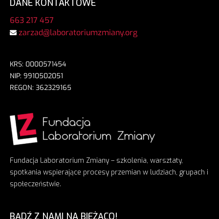
DANE KONTAKTOWE
663 217 457
zarzad@laboratoriumzmiany.org
KRS: 0000571454
NIP: 9910502051
REGON: 362329165
Fundacja Laboratorium Zmiany – szkolenia, warsztaty,
spotkania wspierające procesy przemian w ludziach, grupach i
społeczeństwie.
BĄDŹ Z NAMI NA BIEŻĄCO!