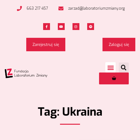
663 217 457
zarzad@laboratoriumzmiany.org
Zarejestruj się
Zaloguj się
Tag: Ukraina