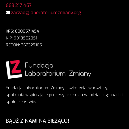
663 217 457
zarzad@laboratoriumzmiany.org
KRS: 0000571454
NIP: 9910502051
REGON: 362329165
Fundacja Laboratorium Zmiany – szkolenia, warsztaty,
spotkania wspierające procesy przemian w ludziach, grupach i
społeczeństwie.
BĄDŹ Z NAMI NA BIEŻĄCO!