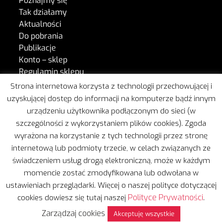
Poznajmy się
Tak działamy
Aktualności
Do pobrania
Publikacje
Konto – sklep
Regulamin sklepu
Kontakt
Strona internetowa korzysta z technologii przechowującej i
uzyskującej dostęp do informacji na komputerze bądź innym
urządzeniu użytkownika podłączonym do sieci (w
W naszej pracy wspiera nas Freshmail.
szczególności z wykorzystaniem plików cookies). Zgoda
wyrażona na korzystanie z tych technologii przez stronę
internetową lub podmioty trzecie, w celach związanych ze
świadczeniem usług drogą elektroniczną, może w każdym
momencie zostać zmodyfikowana lub odwołana w
ustawieniach przeglądarki. Więcej o naszej polityce dotyczącej
Copyright © 2020 | Wszelkie prawa zastrzeżone
Polityce Prywatności
cookies dowiesz się tutaj naszej
.
Projekt i realizacja:
Leżę i Pracuję
Zarządzaj cookies
Polityka prywatności
Akceptuję wszystkie