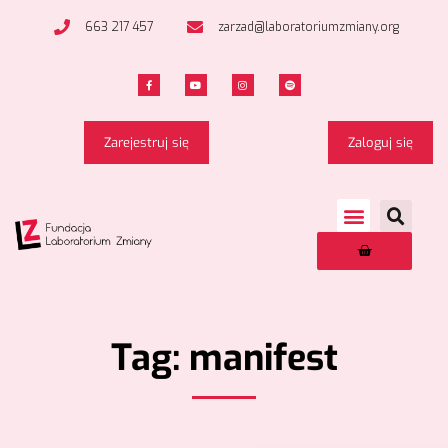
663 217 457
zarzad@laboratoriumzmiany.org
Zarejestruj się
Zaloguj się
Tag: manifest