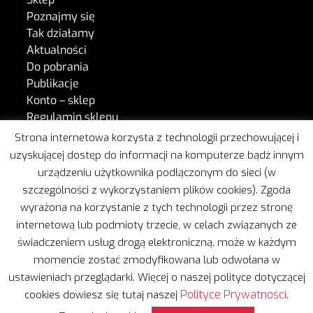
Poznajmy się
Tak działamy
Aktualności
Do pobrania
Publikacje
Konto – sklep
Regulamin sklepu
Kontakt
Strona internetowa korzysta z technologii przechowującej i
uzyskującej dostęp do informacji na komputerze bądź innym
urządzeniu użytkownika podłączonym do sieci (w
W naszej pracy wspiera nas Freshmail.
szczególności z wykorzystaniem plików cookies). Zgoda
wyrażona na korzystanie z tych technologii przez stronę
internetową lub podmioty trzecie, w celach związanych ze
świadczeniem usług drogą elektroniczną, może w każdym
momencie zostać zmodyfikowana lub odwołana w
ustawieniach przeglądarki. Więcej o naszej polityce dotyczącej
Copyright © 2020 | Wszelkie prawa zastrzeżone
Polityce Prywatności
cookies dowiesz się tutaj naszej
.
Projekt i realizacja:
Leżę i Pracuję