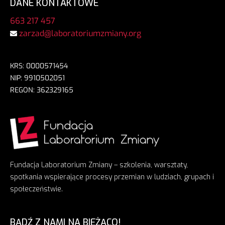
DANE KONTAKTOWE
663 217 457
zarzad@laboratoriumzmiany.org
KRS: 0000571454
NIP: 9910502051
REGON: 362329165
Fundacja Laboratorium Zmiany – szkolenia, warsztaty,
spotkania wspierające procesy przemian w ludziach, grupach i
społeczeństwie.
BĄDŹ Z NAMI NA BIEŻĄCO!