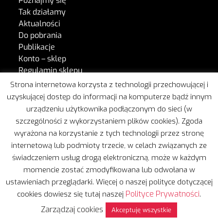
Poznajmy się
Tak działamy
Aktualności
Do pobrania
Publikacje
Konto – sklep
Regulamin sklepu
Kontakt
Strona internetowa korzysta z technologii przechowującej i
uzyskującej dostęp do informacji na komputerze bądź innym
urządzeniu użytkownika podłączonym do sieci (w
W naszej pracy wspiera nas Freshmail.
szczególności z wykorzystaniem plików cookies). Zgoda
wyrażona na korzystanie z tych technologii przez stronę
internetową lub podmioty trzecie, w celach związanych ze
świadczeniem usług drogą elektroniczną, może w każdym
momencie zostać zmodyfikowana lub odwołana w
ustawieniach przeglądarki. Więcej o naszej polityce dotyczącej
Copyright © 2020 | Wszelkie prawa zastrzeżone
Polityce Prywatności
cookies dowiesz się tutaj naszej
.
Projekt i realizacja:
Leżę i Pracuję
Zarządzaj cookies
Polityka prywatności
Akceptuję wszystkie