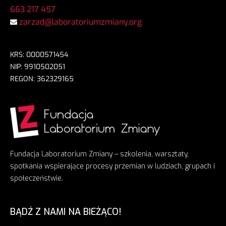
663 217 457
zarzad@laboratoriumzmiany.org
KRS: 0000571454
NIP: 9910502051
REGON: 362329165
Fundacja Laboratorium Zmiany – szkolenia, warsztaty,
spotkania wspierające procesy przemian w ludziach, grupach i
społeczeństwie.
BĄDŹ Z NAMI NA BIEŻĄCO!