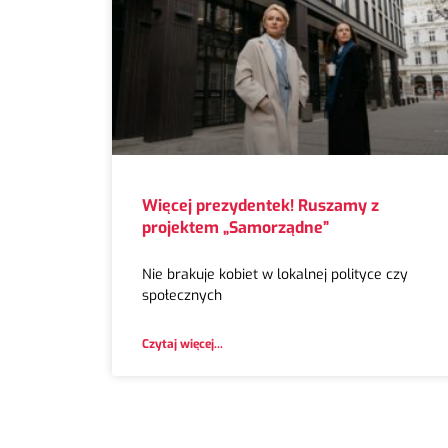
Więcej prezydentek! Ruszamy z
projektem „Samorządne”
Nie brakuje kobiet w lokalnej polityce czy
społecznych
Czytaj więcej...