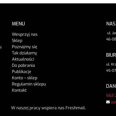
MENU
NAS
ul. J
Wesprzyj nas
46-08
Sklep
Poznajmy się
y,
Tak działamy
BIU
Aktualności
ul. K
Do pobrania
45-07
Publikacje
Konto – sklep
Regulamin sklepu
DAN
Kontakt
663 
za
W naszej pracy wspiera nas Freshmail.