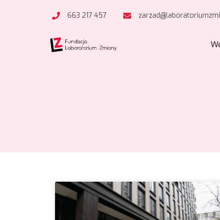
663 217 457
zarzad@laboratoriumzmi
We