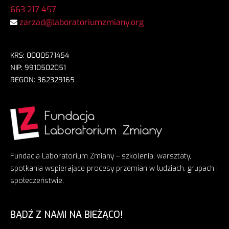
663 217 457
zarzad@laboratoriumzmiany.org
KRS: 0000571454
NIP: 9910502051
REGON: 362329165
Fundacja Laboratorium Zmiany – szkolenia, warsztaty,
spotkania wspierające procesy przemian w ludziach, grupach i
społeczeństwie.
BĄDŹ Z NAMI NA BIEŻĄCO!