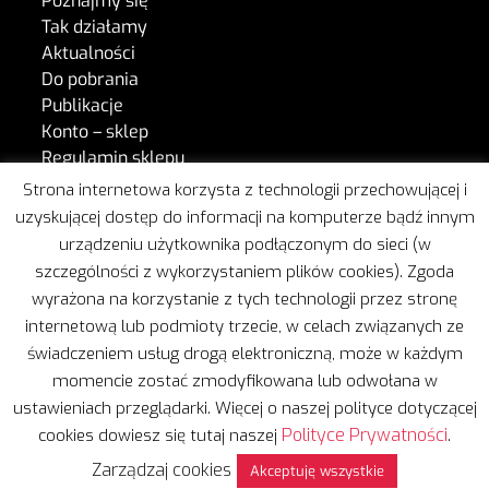
Poznajmy się
Tak działamy
Aktualności
Do pobrania
Publikacje
Konto – sklep
Regulamin sklepu
Kontakt
Strona internetowa korzysta z technologii przechowującej i
uzyskującej dostęp do informacji na komputerze bądź innym
urządzeniu użytkownika podłączonym do sieci (w
W naszej pracy wspiera nas Freshmail.
szczególności z wykorzystaniem plików cookies). Zgoda
wyrażona na korzystanie z tych technologii przez stronę
internetową lub podmioty trzecie, w celach związanych ze
świadczeniem usług drogą elektroniczną, może w każdym
momencie zostać zmodyfikowana lub odwołana w
ustawieniach przeglądarki. Więcej o naszej polityce dotyczącej
Copyright © 2020 | Wszelkie prawa zastrzeżone
Polityce Prywatności
cookies dowiesz się tutaj naszej
.
Projekt i realizacja:
Leżę i Pracuję
Zarządzaj cookies
Polityka prywatności
Akceptuję wszystkie