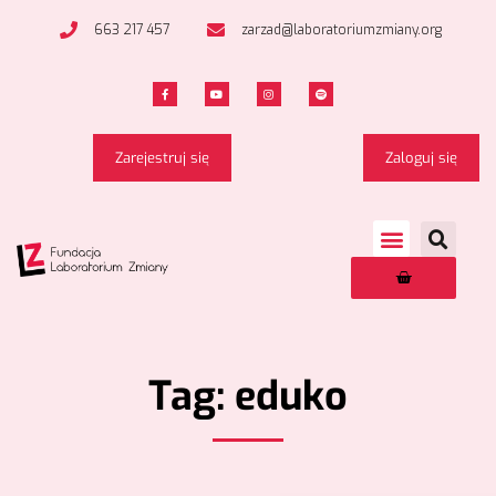
663 217 457
zarzad@laboratoriumzmiany.org
Zarejestruj się
Zaloguj się
Tag: eduko